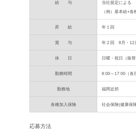
給 与
当社規定による
（例）基本給+各種手
昇 給
年１回
賞 与
年２回 8月・1
休 日
日曜・祝日（振替
勤務時間
8:00～17:00
勤務地
福岡近郊
各種加入保険
社会保険(健康保険
応募方法