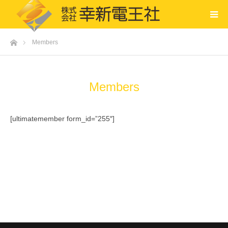
ホーム
Members
Members
[ultimatemember form_id=”255″]